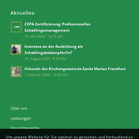
Aktuelles
CEPA Zertifizierung: Professionelles
Schädlingsmanagement
10. Juni 2025 - 12:15 Uhr
Interesse an der Ausbildung als
Schädlingsbekämpfer/in?
16. August 2024 - 8:18 Uhr
Urkunde der Kirchengemeinde Sankt Marien Frankfurt
7. Februar 2024 - 16:55 Uhr
Über uns
Leistungen
Einsatzbereiche
Um unsere Website für Sie optimal zu gestalten und fortlaufend zu
Aktuelles