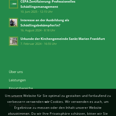
CEPA Zertifizierung: Professionelles
Schädlingsmanagement
10. Juni 2025 - 12:15 Uhr
Interesse an der Ausbildung als
Schädlingsbekämpfer/in?
16. August 2024 - 8:18 Uhr
Urkunde der Kirchengemeinde Sankt Marien Frankfurt
7. Februar 2024 - 16:55 Uhr
Über uns
Leistungen
Einsatzbereiche
Um unsere Website für Sie optimal zu gestalten und fortlaufend zu
Aktuelles
verbessern verwenden
wir
Cookies. Wir verwenden es auch, um
Schädlingskunde
Ergebnisse zu messen oder den Inhalt unserer Website
Kunden-Login
abzustimmen. Da wir Ihre Privatsphäre schätzen, bitten wir Sie