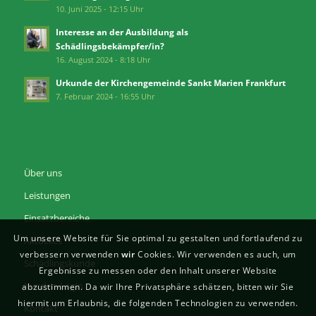
10. Juni 2025 - 12:15 Uhr
Interesse an der Ausbildung als
Schädlingsbekämpfer/in?
16. August 2024 - 8:18 Uhr
Urkunde der Kirchengemeinde Sankt Marien Frankfurt
7. Februar 2024 - 16:55 Uhr
Über uns
Leistungen
Einsatzbereiche
Um unsere Website für Sie optimal zu gestalten und fortlaufend zu
Aktuelles
verbessern verwenden
wir
Cookies. Wir verwenden es auch, um
Schädlingskunde
Ergebnisse zu messen oder den Inhalt unserer Website
Kunden-Login
abzustimmen. Da wir Ihre Privatsphäre schätzen, bitten wir Sie
hiermit um Erlaubnis, die folgenden Technologien zu verwenden.
Kontakt