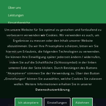
Über uns
Leistungen
Einsatzbereiche
Um unsere Website für Sie optimal zu gestalten und fortlaufend zu
Aktuelles
verbessern verwenden
wir
Cookies. Wir verwenden es auch, um
Schädlingskunde
Ergebnisse zu messen oder den Inhalt unserer Website
Kunden-Login
abzustimmen. Da wir Ihre Privatsphäre schätzen, bitten wir Sie
hiermit um Erlaubnis, die folgenden Technologien zu verwenden.
Kontakt
Sie können Ihre Einwilligung später jederzeit ändern / widerrufen,
AGB
indem Sie auf die Schaltfläche (Schlosssymbol) in der linken
unteren Ecke der Seite klicken. Durch Bestätigen des Buttons
Datenschutz
"Akzeptieren" stimmen Sie der Verwendung zu. Über den Button
Impressum
„Einstellungen“ können Sie auswählen, welche Cookies Sie zulassen
wollen. Weitere Informationen erhalten Sie in unserer
Datenschutzerklärung
.
Ich akzeptiere
Einstellungen
Ablehnen
©
2026 Desinsekta GmbH