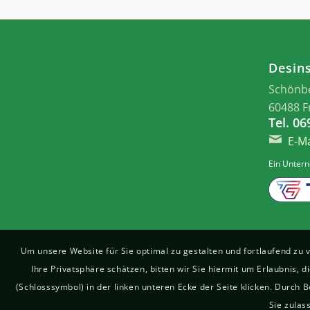
Desin
Schönb
60488 F
Tel. 0
E-Ma
Ein Unter
Um unsere Website für Sie optimal zu gestalten und fortlaufend z
Ihre Privatsphäre schätzen, bitten wir Sie hiermit um Erlaubnis, 
(Schlosssymbol) in der linken unteren Ecke der Seite klicken. Durch
Sie zulas