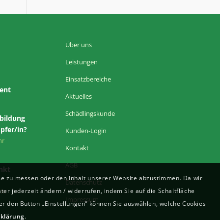
Über uns
Leistungen
Einsatzbereiche
ent
Aktuelles
Schädlingskunde
sbildung
pfer/in?
Kunden-Login
hr
Kontakt
AGB
nkt
e zu messen oder den Inhalt unserer Website abzustimmen. Da wir
Datenschutz
ter jederzeit ändern / widerrufen, indem Sie auf die Schaltfläche
Uhr
Impressum
ber den Button „Einstellungen“ können Sie auswählen, welche Cookies
klärung
.